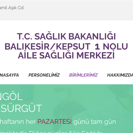
amil Aşık Cd.
T.C. SAĞLIK BAKANLIĞI
1
BALIKESİR/KEPSUT
NOLU
AİLE SAĞLIĞI MERKEZİ
NASAYFA
PERSONELİMİZ
BİRİMLERİMİZ
HAKKIMIZD
İNGÖL
e SÜRGÜT
 haftanın her
PAZARTESİ
günü tam gün