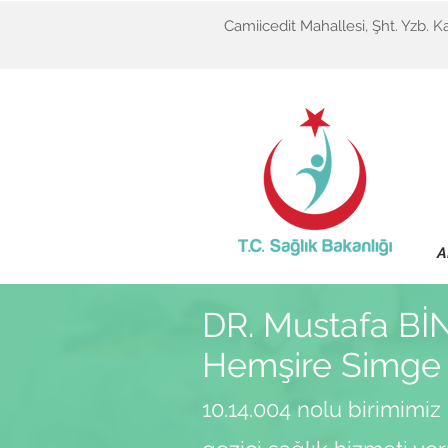
Camiicedit Mahallesi, Şht. Yzb. K
A
DR. Mustafa B
Hemşire Simg
10.14.004 nolu birimimiz