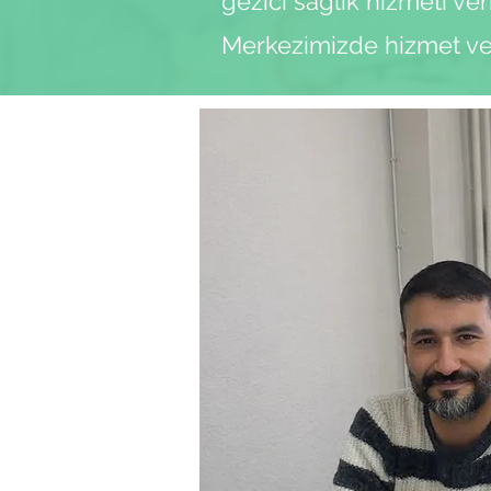
gezici
sağlık hizmeti ver
Merkezimizde hizmet ve